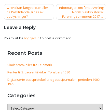
Post
Hva kan fangeprotokoller
Informasjon om ferieavvikling
navigation
og Polititidende gi oss av
i Norsk Slektshistorisk
opplysninger?
Forening sommeren 2017
Leave a Reply
You must be
logged in
to post a comment.
Recent Posts
Skoleprotokoller fra Telemark
Renter til S. Laurentii kirke i Tønsberg 1580
Digitaliserte passprotokoller og passjournaler i perioden 1900-
1975
Categories
Categories