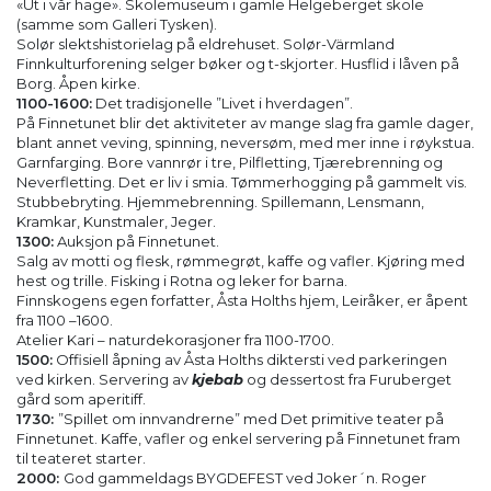
«Ut i vår hage». Skolemuseum i gamle Helgeberget skole
(samme som Galleri Tysken).
Solør slektshistorielag på eldrehuset. Solør-Värmland
Finnkulturforening selger bøker og t-skjorter. Husflid i låven på
Borg. Åpen kirke.
1100-1600:
Det tradisjonelle ”Livet i hverdagen”.
På Finnetunet blir det aktiviteter av mange slag fra gamle dager,
blant annet veving, spinning, neversøm, med mer inne i røykstua.
Garnfarging. Bore vannrør i tre, Pilfletting, Tjærebrenning og
Neverfletting. Det er liv i smia. Tømmerhogging på gammelt vis.
Stubbebryting. Hjemmebrenning. Spillemann, Lensmann,
Kramkar, Kunstmaler, Jeger.
1300:
Auksjon på Finnetunet.
Salg av motti og flesk, rømmegrøt, kaffe og vafler. Kjøring med
hest og trille. Fisking i Rotna og leker for barna.
Finnskogens egen forfatter, Åsta Holths hjem, Leiråker, er åpent
fra 1100 –1600.
Atelier Kari – naturdekorasjoner fra 1100-1700.
1500:
Offisiell åpning av Åsta Holths diktersti ved parkeringen
ved kirken. Servering av
kjebab
og dessertost fra Furuberget
gård som aperitiff.
1730:
”Spillet om innvandrerne” med Det primitive teater på
Finnetunet. Kaffe, vafler og enkel servering på Finnetunet fram
til teateret starter.
2000:
God gammeldags BYGDEFEST ved Joker´n. Roger