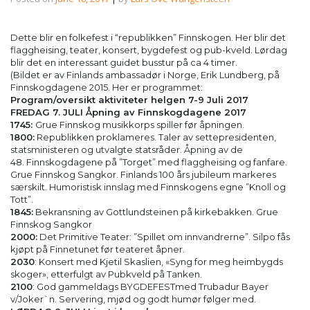
Dette blir en folkefest i “republikken” Finnskogen. Her blir det
flaggheising, teater, konsert, bygdefest og pub-kveld. Lørdag
blir det en interessant guidet busstur på ca 4 timer.
(Bildet er av Finlands ambassadør i Norge, Erik Lundberg, på
Finnskogdagene 2015. Her er programmet:
Program/oversikt aktiviteter helgen 7-9 Juli 2017
FREDAG 7. JULI Åpning av Finnskogdagene 2017
1745:
Grue Finnskog musikkorps spiller før åpningen.
1800:
Republikken proklameres. Taler av settepresidenten,
statsministeren og utvalgte statsråder. Åpning av de
48. Finnskogdagene på ”Torget” med flaggheising og fanfare.
Grue Finnskog Sangkor. Finlands 100 års jubileum markeres
særskilt. Humoristisk innslag med Finnskogens egne ”Knoll og
Tott”.
1845:
Bekransning av Gottlundsteinen på kirkebakken. Grue
Finnskog Sangkor
2000:
Det Primitive Teater: ”Spillet om innvandrerne”. Silpo fås
kjøpt på Finnetunet før teateret åpner.
2030
: Konsert med Kjetil Skaslien, «Syng for meg heimbygds
skoger», etterfulgt av Pubkveld på Tanken.
2100
: God gammeldags BYGDEFESTmed Trubadur Bayer
v/Joker`n. Servering, mjød og godt humør følger med.