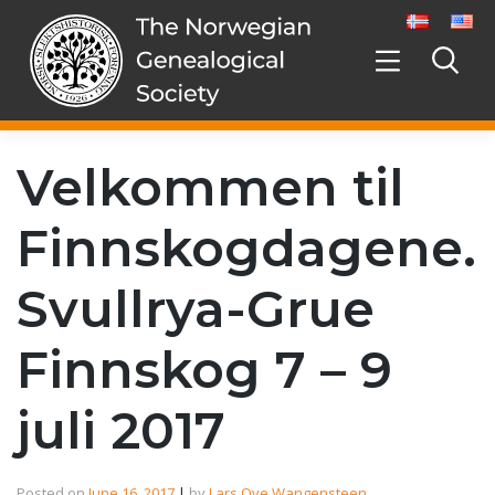
Skip
to
content
Velkommen til
Finnskogdagene.
Svullrya-Grue
Finnskog 7 – 9
juli 2017
Posted on
June 16, 2017
|
by
Lars Ove Wangensteen