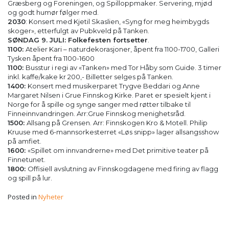
Græsberg og Foreningen, og Spilloppmaker. Servering, mjød
og godt humør følger med.
2030
: Konsert med Kjetil Skaslien, «Syng for meg heimbygds
skoger», etterfulgt av Pubkveld på Tanken.
SØNDAG 9. JULI: Folkefesten fortsetter
.
1100:
Atelier Kari – naturdekorasjoner, åpent fra 1100-1700, Galleri
Tysken åpent fra 1100-1600
1100:
Busstur i regi av «Tanken» med Tor Håby som Guide. 3 timer
inkl. kaffe/kake kr 200,- Billetter selges på Tanken.
1400:
Konsert med musikerparet Trygve Beddari og Anne
Margaret Nilsen i Grue Finnskog Kirke. Paret er spesielt kjent i
Norge for å spille og synge sanger med røtter tilbake til
Finneinnvandringen. Arr:Grue Finnskog menighetsråd.
1500:
Allsang på Grensen. Arr: Finnskogen Kro & Motell. Philip
Kruuse med 6-mannsorkesterret «Løs snipp» lager allsangsshow
på amfiet.
1600:
«Spillet om innvandrerne» med Det primitive teater på
Finnetunet.
1800:
Offisiell avslutning av Finnskogdagene med firing av flagg
og spill på lur.
Posted in
Nyheter