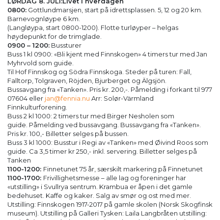
LØRDAG 8. JULI:Livet i hverdagen
0800:
Gottlundmarsjen, start på idrettsplassen. 5, 12 og 20 km.
Barnevognløype 6 km.
(Langløypa, start 0800-1200). Flotte turløyper – helgas
høydepunkt for de trimglade.
0900 – 1200:
Bussturer
Buss 1 kl 0900: «Bli kjent med Finnskogen» 4 timers tur med Jan
Myhrvold som guide.
Til Hof Finnskog og Södra Finnskoga. Steder på turen: Fall,
Falltorp, Tolgraven, Röjden, Bjurberget og Älgsjön.
Bussavgang fra «Tanken». Pris kr. 200,-. Påmelding i forkant til 977
07604 eller
jan@fennia.nu
Arr: Solør-Värmland
Finnkulturforening.
Buss 2 kl 1000: 2 timers tur med Birger Nesholen som
guide. Påmelding ved bussavgang. Bussavgang fra «Tanken».
Pris kr. 100,- Billetter selges på bussen.
Buss 3 kl 1000: Busstur i Regi av «Tanken» med Øivind Roos som
guide. Ca 3,5 timer kr 250,- inkl. servering. Billetter selges på
Tanken
1100-1200:
Finnetunet 75 år, særskilt markering på Finnetunet
1100-1700:
Frivillighetsmesse – alle lag og foreninger har
«utstilling» i Svullrya sentrum. Krambua er åpen i det gamle
bedehuset. Kaffe og kaker. Salg av smør og ost med mer.
Utstilling: Finnskogen 1917-2017 på gamle skolen (Norsk Skogfinsk
museum). Utstilling på Galleri Tysken: Laila Langbråten utstilling: