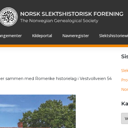
angementer
Kildeportal
Navneregister
Slektshistoriewi
Si
Sle
okaler sammen med Romerike historielag i Vestvollveien 54
Pro
Nor
Ka
Kat