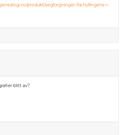
/genealogi.no/produkt/segltegninger-fra-hyllingene-i-
afier blitt av?