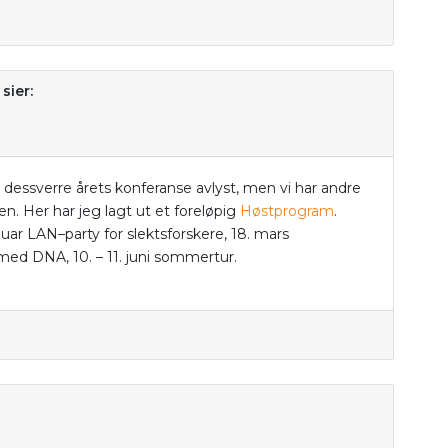
sier:
er dessverre årets konferanse avlyst, men vi har andre
n. Her har jeg lagt ut et foreløpig
Høstprogram
.
nuar LAN–party for slektsforskere, 18. mars
med DNA, 10. – 11. juni sommertur.