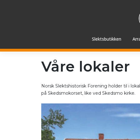
Hopp
videre
til
innholdet
Slektsbutikken
Arr
Våre lokaler
Norsk Slektshistorisk Forening holder til i l
på Skedsmokorset, like ved Skedsmo kirke.