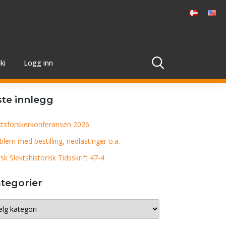
ki
Logg inn
ste innlegg
ktsforskerkonferansen 2026
blem med bestilling, nedlastinger o.a.
sk Slektshistorisk Tidsskrift 47-4
tegorier
egorier