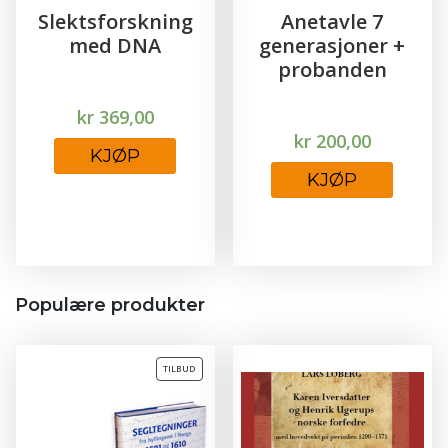
Slektsforskning
Anetavle 7
med DNA
generasjoner +
probanden
kr
369,00
kr
200,00
KJØP
KJØP
Populære produkter
TILBUD
PRODUKT
PÅ
SALG