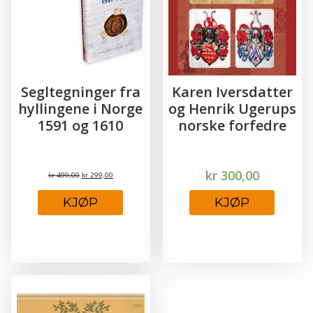
Segltegninger fra
Karen Iversdatter
hyllingene i Norge
og Henrik Ugerups
1591 og 1610
norske forfedre
kr
300,00
kr
499,00
kr
299,00
Opprinnelig
Nåværende
pris
pris
KJØP
KJØP
var:
er:
kr 499,00.
kr 299,00.