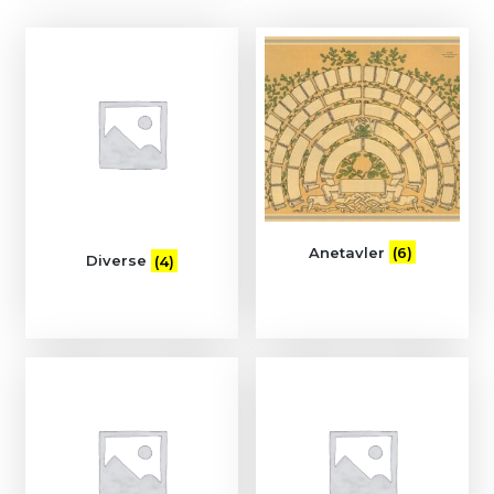
Anetavler
(6)
Diverse
(4)