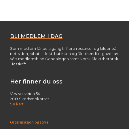
BLI MEDLEM I DAG
Som medlem får du tilgang til flere ressurser og kilder på
nettsiden, rabatt i slektsbutikken og får tilsendt utgaver av
vårt medlemsblad Genealogen samt Norsk Slektshistorisk
Tidsskrift.
Her finner du oss
Vestvollveien 54
2019 Skedsmokorset
Se kart
Organisasjon og styre