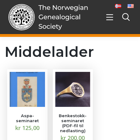
Skip
to
content
Middelalder
Aspa-
Benkestokk-
seminaret
seminaret
(PDF-fil til
kr
125,00
nedlasting)
This
kr
200,00