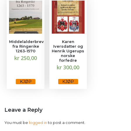
Middelalderbrev
Karen
fra Ringerike
Iversdatter og
1263-1570
Henrik Ugerups
norske
kr
250,00
forfedre
kr
300,00
KJØP
KJØP
Leave a Reply
You must be
logged in
to post a comment.