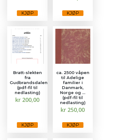
product
has
multiple
KJØP
KJØP
variants.
The
options
may
be
chosen
on
the
product
page
Bratt-slekten
ca. 2500 våpen
fra
til Adelige
Gudbrandsdalen
familier i
(pdf-fil til
Danmark,
nedlasting)
Norge og …
(pdf-fil til
kr
200,00
nedlasting)
kr
250,00
KJØP
KJØP