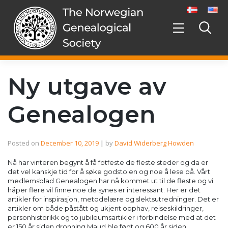
Skip
to
content
Ny utgave av
Genealogen
Posted on
December 10, 2019
|
by
David Widerberg Howden
Nå har vinteren begynt å få fotfeste de fleste steder og da er
det vel kanskje tid for å søke godstolen og noe å lese på. Vårt
medlemsblad Genealogen har nå kommet ut til de fleste og vi
håper flere vil finne noe de synes er interessant. Her er det
artikler for inspirasjon, metodelære og slektsutredninger. Det er
artikler om både påstått og ukjent opphav, reiseskildringer,
personhistorikk og to jubileumsartikler i forbindelse med at det
er 150 år siden dronning Maud ble født og 600 år siden