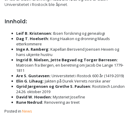
Universitetet i Rostock ble åpnet.
Innhold:
Leif B. Kristensen:
Ibsen forskning og genealogi
Dag T. Hoelseth:
Kong Haakon og dronning Mauds
etterkommere
Inge A. Ramberg:
Kapellan Bersvend Joensen Hexem og
hans ukjente hustru
Ingrid B. Nielsen, Jette Bøgvad og Torger Børresen:
Matrosen fra Bergen, en beretning om Jacob De Lange 1779-
1811
Are S. Gustavsen:
Universitetet i Rostock 600 år (1419-2019)
Elin G. Lihaug:
Jakten på Durek Verrets norske aner
Gyrid Jørgensen og Grethe S. Paulsen:
Rootstech London
24.26. oktober 2019
David W. Howden:
Mysteriet Josefine
Rune Nedrud:
Renovering av treet
Posted in
News