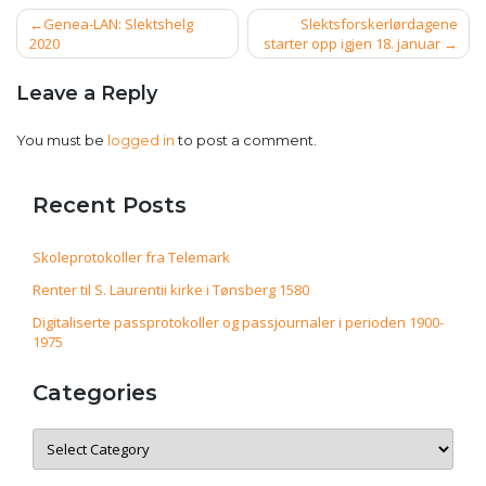
Post
Genea-LAN: Slektshelg
Slektsforskerlørdagene
navigation
2020
starter opp igjen 18. januar
Leave a Reply
You must be
logged in
to post a comment.
Recent Posts
Skoleprotokoller fra Telemark
Renter til S. Laurentii kirke i Tønsberg 1580
Digitaliserte passprotokoller og passjournaler i perioden 1900-
1975
Categories
Categories