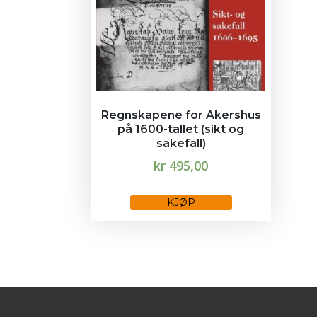
Regnskapene for Akershus
på 1600-tallet (sikt og
sakefall)
kr
495,00
This
KJØP
product
has
multiple
variants.
The
options
may