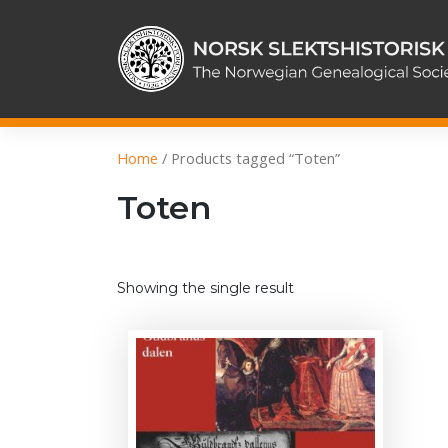
Skip
to
content
Home
/ Products tagged “Toten”
Toten
Showing the single result