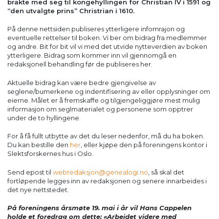
brakte med seg til kongehyllingen for Christian IV i 1591 og
“den utvalgte prins” Christrian i 1610.
På denne nettsiden publiseres ytterligere infomrajon og
eventuelle rettelser til boken. Vi ber om bidrag fra medlemmer
og andre. Bit for bit vil vi med det utvide nytteverdien av boken
ytterligere. Bidrag som kommer inn vil gjennomgå en
redaksjonell behandling før de publiseres her.
Aktuelle bidrag kan være bedre gjengivelse av
seglene/bumerkene og indentifisering av eller opplysninger om
eierne. Målet er å fremskaffe og tilgjengeliggjøre mest mulig
informasjon om seglmaterialet og personene som opptrer
under de to hyllingene.
For å få fullt utbytte av det du leser nedenfor, må du ha boken.
Du kan bestille den
her
, eller kjøpe den på foreningens kontor i
Slektsforskernes hus i Oslo.
Send epost til
webredaksjon@genealogi.no
, så skal det
fortløpende legges inn av redaksjonen og senere innarbeides i
det nye nettstedet.
På foreningens årsmøte 19. mai i år vil Hans Cappelen
holde et foredrag om dette: «Arbeidet videre med