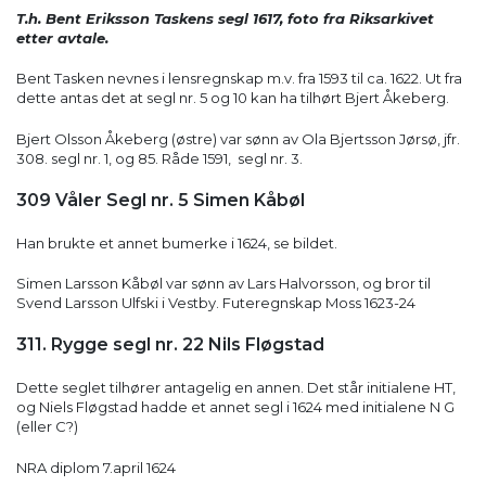
T.h. Bent Eriksson Taskens segl 1617, foto fra Riksarkivet
etter avtale.
Bent Tasken nevnes i lensregnskap m.v. fra 1593 til ca. 1622. Ut fra
dette antas det at segl nr. 5 og 10 kan ha tilhørt Bjert Åkeberg.
Bjert Olsson Åkeberg (østre) var sønn av Ola Bjertsson Jørsø, jfr.
308. segl nr. 1, og 85. Råde 1591, segl nr. 3.
309 Våler Segl nr. 5
Simen Kåbøl
Han brukte et annet bumerke i 1624, se bildet.
Simen Larsson Kåbøl var sønn av Lars Halvorsson, og bror til
Svend Larsson Ulfski i Vestby. Futeregnskap Moss 1623-24
311. Rygge segl nr. 22
Nils Fløgstad
Dette seglet tilhører antagelig en annen. Det står initialene HT,
og Niels Fløgstad hadde et annet segl i 1624 med initialene N G
(eller C?)
NRA diplom 7.april 1624