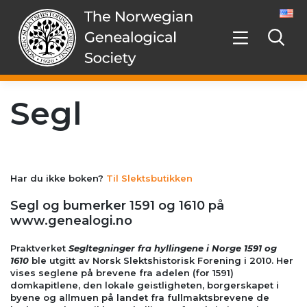
Skip
to
content
Segl
Har du ikke boken?
Til Slektsbutikken
Segl og bumerker 1591 og 1610 på
www.genealogi.no
Praktverket
Segltegninger fra hyllingene i Norge 1591 og
1610
ble utgitt av Norsk Slektshistorisk Forening i 2010. Her
vises seglene på brevene fra adelen (for 1591)
domkapitlene, den lokale geistligheten, borgerskapet i
byene og allmuen på landet fra fullmaktsbrevene de