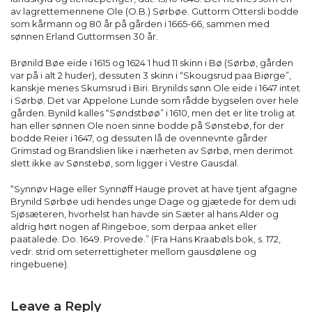
av lagrettemennene Ole (O.B.) Sørbøe. Guttorm Ottersli bodde
som kårmann og 80 år på gården i 1665-66, sammen med
sønnen Erland Guttormsen 30 år.
Brønild Bøe eide i 1615 og 1624 1 hud 11 skinn i Bø (Sørbø, gården
var på i alt 2 huder), dessuten 3 skinn i “Skougsrud paa Biørge”,
kanskje menes Skumsrud i Biri. Brynilds sønn Ole eide i 1647 intet
i Sørbø. Det var Appelone Lunde som rådde bygselen over hele
gården. Bynild kalles “Søndstbøø” i 1610, men det er lite trolig at
han eller sønnen Ole noen sinne bodde på Sønstebø, for der
bodde Reier i 1647, og dessuten lå de ovennevnte gårder
Grimstad og Brandslien like i nærheten av Sørbø, men derimot
slett ikke av Sønstebø, som ligger i Vestre Gausdal.
“Synnøv Hage eller Synnøff Hauge provet at have tjent afgagne
Brynild Sørbøe udi hendes unge Dage og gjætede for dem udi
Sjøsæteren, hvorhelst han havde sin Sæter al hans Alder og
aldrig hørt nogen af Ringeboe, som derpaa anket eller
paatalede. Do. 1649. Provede.” (Fra Hans Kraabøls bok, s. 172,
vedr. strid om seterrettigheter mellom gausdølene og
ringebuene).
Leave a Reply