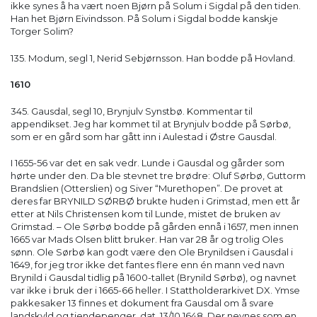
ikke synes å ha vært noen Bjørn på Solum i Sigdal på den tiden.
Han het Bjørn Eivindsson. På Solum i Sigdal bodde kanskje
Torger Solim?
135. Modum, segl 1, Nerid Sebjørnsson. Han bodde på Hovland.
1610
345. Gausdal, segl 10, Brynjulv Synstbø. Kommentar til
appendikset. Jeg har kommet til at Brynjulv bodde på Sørbø,
som er en gård som har gått inn i Aulestad i Østre Gausdal.
I 1655-56 var det en sak vedr. Lunde i Gausdal og gårder som
hørte under den. Da ble stevnet tre brødre: Oluf Sørbø, Guttorm
Brandslien (Otterslien) og Siver “Murethopen”. De provet at
deres far BRYNILD SØRBØ brukte huden i Grimstad, men ett år
etter at Nils Christensen kom til Lunde, mistet de bruken av
Grimstad. – Ole Sørbø bodde på gården ennå i 1657, men innen
1665 var Mads Olsen blitt bruker. Han var 28 år og trolig Oles
sønn. Ole Sørbø kan godt være den Ole Brynildsen i Gausdal i
1649, for jeg tror ikke det fantes flere enn én mann ved navn
Brynild i Gausdal tidlig på 1600-tallet (Brynild Sørbø), og navnet
var ikke i bruk der i 1665-66 heller. I Stattholderarkivet DX. Ymse
pakkesaker 13 finnes et dokument fra Gausdal om å svare
landskyld og tiendepenger, dat. 13/10 1648. Der nevnes som en