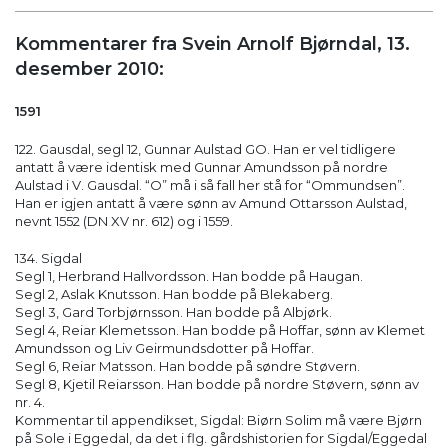
Kommentarer fra Svein Arnolf Bjørndal, 13.
desember 2010:
1591
122. Gausdal, segl 12, Gunnar Aulstad GO. Han er vel tidligere
antatt å være identisk med Gunnar Amundsson på nordre
Aulstad i V. Gausdal. “O” må i så fall her stå for “Ommundsen”.
Han er igjen antatt å være sønn av Amund Ottarsson Aulstad,
nevnt 1552 (DN XV nr. 612) og i 1559.
134. Sigdal
Segl 1, Herbrand Hallvordsson. Han bodde på Haugan.
Segl 2, Aslak Knutsson. Han bodde på Blekaberg.
Segl 3, Gard Torbjørnsson. Han bodde på Albjørk.
Segl 4, Reiar Klemetsson. Han bodde på Hoffar, sønn av Klemet
Amundsson og Liv Geirmundsdotter på Hoffar.
Segl 6, Reiar Matsson. Han bodde på søndre Støvern.
Segl 8, Kjetil Reiarsson. Han bodde på nordre Støvern, sønn av
nr. 4.
Kommentar til appendikset, Sigdal: Biørn Solim må være Bjørn
på Sole i Eggedal, da det i flg. gårdshistorien for Sigdal/Eggedal