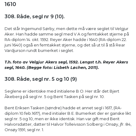
1610
308. Råde, segl nr 9 (10).
Det står Ingemund Sørby, men dette må være seglet til Velgjur
Aker. Han hadde samme segl med V A og femtakket stjerne på
RA-diplom 14. okt. 1592. Reyer Aker hadde i 1640 (RA-diplom 22.
juni 1640) også en femtakket stjerne, og det så ut til å stå Rear
Vardjurson rundt bumerket i seglet.
T.h. foto av Velgjur Akers segl, 1592. Lengst t.h. Reyer Akers
segl, 1640. (Begge foto: Lisbeth Løchen, 2011).
308. Råde, segl nr. 5 og 10 (9)
Seglene er identiske med initialene B O. Her står det Bjert
Åkeberg på segl nr. 5 og Bent Tasken på segl nr. 10.
Bent Eriksen Tasken (søndre) hadde et annet segl i 1617, (RA-
diplom 10.feb.1617), med initialer B E. Bumerket der er ganske likt
segl nr. 5 og 10, men er ikke identisk. Han var gift med Berit
Halvorsdatter, datter til Halvor Tolleivsson Solberg i Onsøy, jfr. 84,
Onsøy 1591, segl nr. 1.