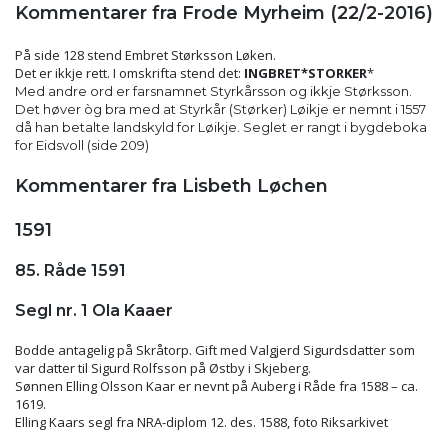
Kommentarer fra Frode Myrheim (22/2-2016)
På side 128 stend Embret Størksson Løken.
Det er ikkje rett. I omskrifta stend det:
INGBRET*STORKER
*
Med andre ord er farsnamnet Styrkårsson og ikkje Størksson.
Det høver òg bra med at Styrkår (Størker) Løikje er nemnt i 1557
då han betalte landskyld for Løikje. Seglet er rangt i bygdeboka
for Eidsvoll (side 209)
Kommentarer fra Lisbeth Løchen
1591
85. Råde 1591
Segl nr. 1 Ola Kaaer
Bodde antagelig på Skråtorp. Gift med Valgjerd Sigurdsdatter som
var datter til Sigurd Rolfsson på Østby i Skjeberg.
Sønnen Elling Olsson Kaar er nevnt på Auberg i Råde fra 1588 – ca.
1619.
Elling Kaars segl fra NRA-diplom 12. des. 1588, foto Riksarkivet