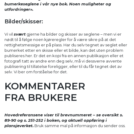
bumerkeseglene i vår nye bok. Noen muligheter og
utfordringer».
Bilder/skisser:
Vi vil
svært
gjerne ha bilder og skisser av seglene – men vi er
nødt til å følge noen kjøreregler for å være sikre på at det
rettighetsmessige er på plass. Har du selv tegnet av seglet eller
bumerket etter en skisse eller et bilde, kan det uten problem
publiseres her. Er det en kopi fra en annen publikasjon eller et
fotografi tatt av andre enn deg selv, må vi dessverre avvente
publisering til tillatelse foreligger, eller til du får tegnet det av
selv. Vi ber om forståelse for det.
KOMMENTARER
FRA BRUKERE
Hovedreferansene viser til brevnummeret – se oversikt s.
89-90 og s. 251-252 i boken, og aktuell oppføring i
plansjeverket.
Bruk samme mal på informasjon du sender oss.