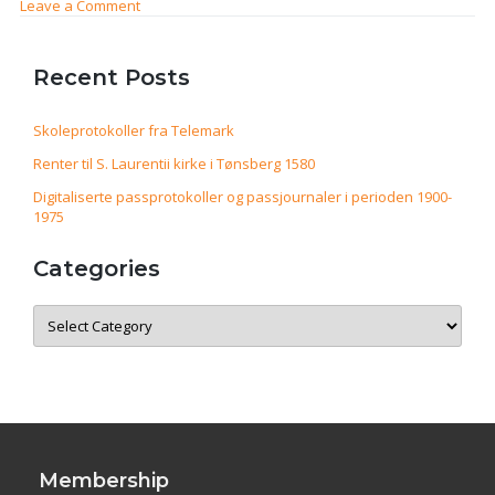
on
Leave a Comment
Embedsmanns-
kalenderen
til
Recent Posts
tidligere
statsarkivar
Christian
Skoleprotokoller fra Telemark
Lange
Renter til S. Laurentii kirke i Tønsberg 1580
blir
fotografert
Digitaliserte passprotokoller og passjournaler i perioden 1900-
av
1975
NSF
Categories
Categories
Membership