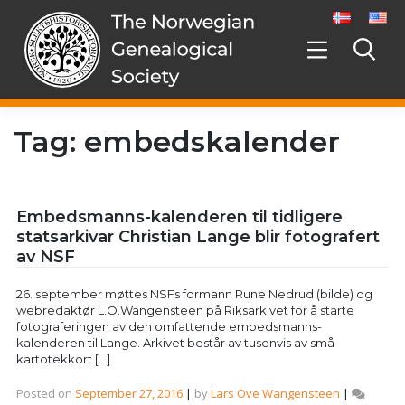
Skip
to
content
Tag:
embedskalender
Embedsmanns-kalenderen til tidligere
statsarkivar Christian Lange blir fotografert
av NSF
26. september møttes NSFs formann Rune Nedrud (bilde) og
webredaktør L.O.Wangensteen på Riksarkivet for å starte
fotograferingen av den omfattende embedsmanns-
kalenderen til Lange. Arkivet består av tusenvis av små
kartotekkort […]
Posted on
September 27, 2016
|
by
Lars Ove Wangensteen
|