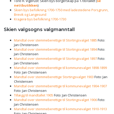
Tore H. Vigerust: Skien bys borgerskap på 1700-tallet (
se
nettbutikken
)
Skien bys befolkning 1700-1750 med ladestedene Porsgrunn,
Brevik og Langesund
Kragerø bys befolkning 1700-1730
Skien valgsogns valgmanntall
Mandtal over stemmeberettige til Stortingsvalget 1885
Foto:
Jan Christensen
Mandtal over stemmeberettige til Stortingsvalget 1894
Foto:
Jan Christensen
Mandtal over stemmeberettige til Stortingsvalget 1897
Foto:
Jan Christensen
Mandtal over stemmeberettige til kommunevalget 1898-1899
Foto: Jan Christensen
Mandtal over stemmeberettige Stortingsvalget 1903
Foto: Jan
Christensen
Mandtal over stemmeberettige til kommunevalget 1904-1907
Foto: Jan Christensen
Tillægg til mandtallet 1905
Foto: Jan Christensen
Mandtal over stemmeberettige til Stortingsvalget 1906
Foto:
Jan Christensen
Mandtal over stemmeberettige til kommunevalget 1910-1913
Foto: Jan Christensen