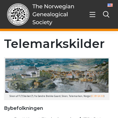
Skip
to
content
Telemarkskilder
Skien af F.(?) Steibet (?), fra Søndre Brekke Gaard, Skien, Telemarken, Norge (
CC BY-SA 3.0
)
Bybefolkningen