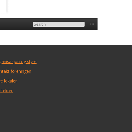
ganisasjon og styre
ntakt foreningen
e lokaler
dtekter