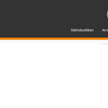
Hopp
videre
til
innholdet
Slektsbutikken
Arr