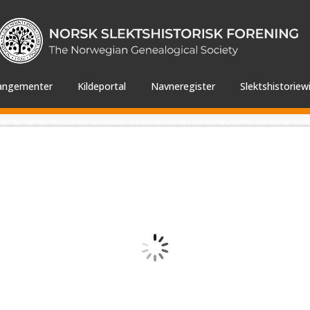
angementer
Kildeportal
Navneregister
Slektshistoriewi