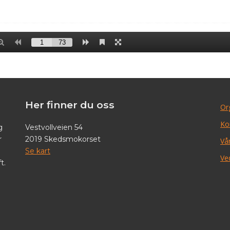
Her finner du oss
Or
Ko
g
Vestvollveien 54
r
2019 Skedsmokorset
Vår
Se kart
Ve
t.