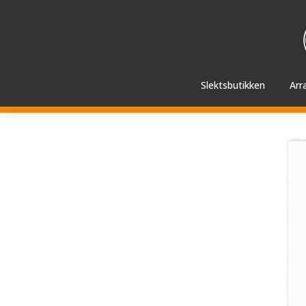
Hopp
videre
til
innholdet
Slektsbutikken
Arr