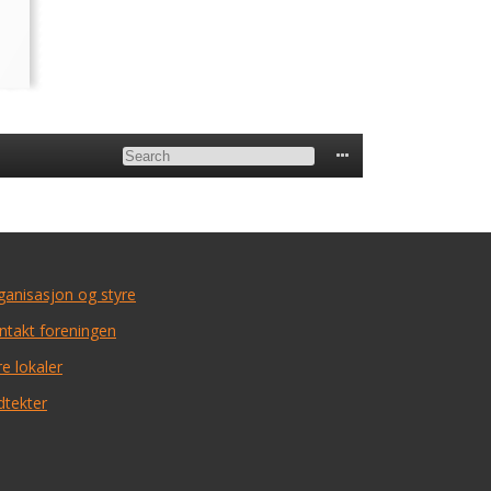
ganisasjon og styre
ntakt foreningen
e lokaler
dtekter