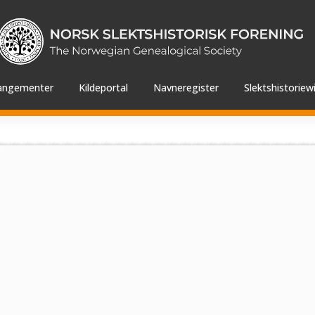
angementer
Kildeportal
Navneregister
Slektshistoriewi