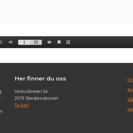
Her finner du oss
Or
Ko
g
Vestvollveien 54
r
2019 Skedsmokorset
Vår
Se kart
Ve
t.