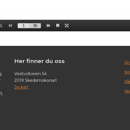
Her finner du oss
Or
Ko
g
Vestvollveien 54
r
2019 Skedsmokorset
Vår
Se kart
Ve
t.