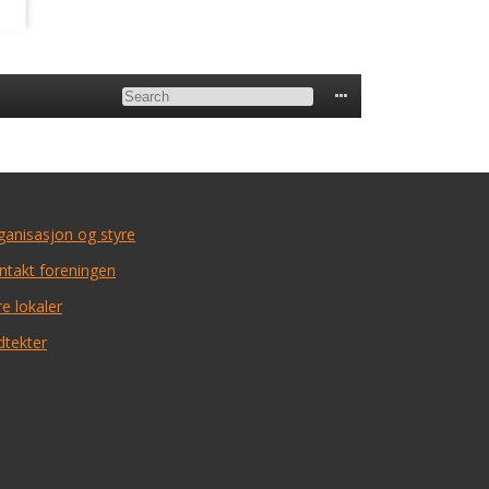
ganisasjon og styre
ntakt foreningen
e lokaler
dtekter