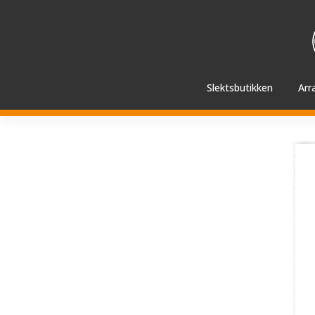
Hopp
videre
til
innholdet
Slektsbutikken
Arr