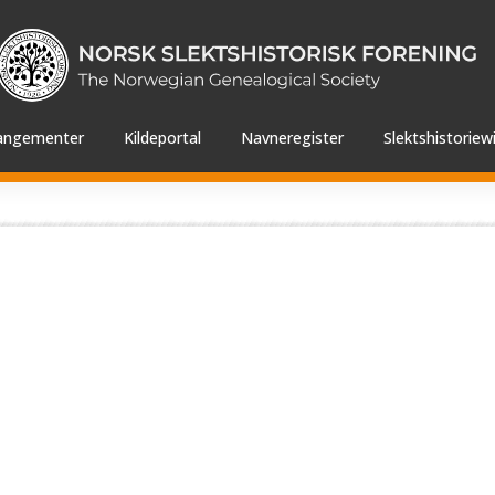
angementer
Kildeportal
Navneregister
Slektshistoriewi