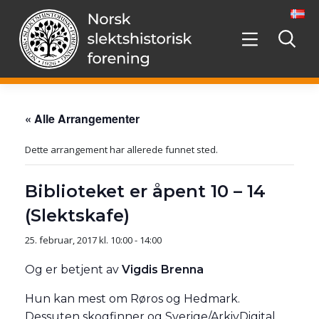
Hopp
videre
til
innholdet
« Alle Arrangementer
Dette arrangement har allerede funnet sted.
Biblioteket er åpent 10 – 14
(Slektskafe)
25. februar, 2017 kl. 10:00
-
14:00
Og er betjent av
Vigdis Brenna
Hun kan mest om Røros og Hedmark.
Dessuten skogfinner og Sverige/ArkivDigital.