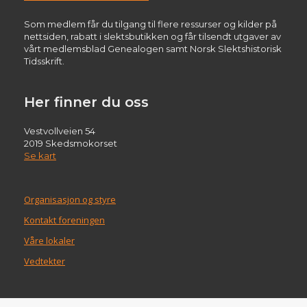
Som medlem får du tilgang til flere ressurser og kilder på
nettsiden, rabatt i slektsbutikken og får tilsendt utgaver av
vårt medlemsblad Genealogen samt Norsk Slektshistorisk
Tidsskrift.
Her finner du oss
Vestvollveien 54
2019 Skedsmokorset
Se kart
Organisasjon og styre
Kontakt foreningen
Våre lokaler
Vedtekter