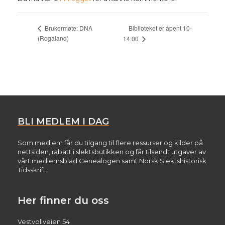
Biblioteket er åpent 10-
Brukermøte: DNA
(Rogaland)
14:00
BLI MEDLEM I DAG
Som medlem får du tilgang til flere ressurser og kilder på
nettsiden, rabatt i slektsbutikken og får tilsendt utgaver av
vårt medlemsblad Genealogen samt Norsk Slektshistorisk
Tidsskrift.
Her finner du oss
Vestvollveien 54