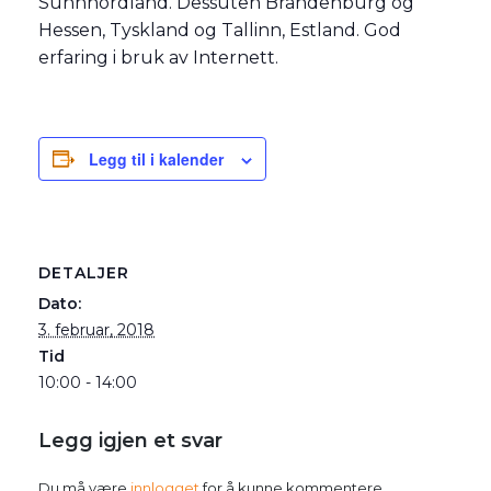
Sunnhordland. Dessuten Brandenburg og
Hessen, Tyskland og Tallinn, Estland. God
erfaring i bruk av Internett.
Legg til i kalender
DETALJER
Dato:
3. februar, 2018
Tid
10:00 - 14:00
Legg igjen et svar
Du må være
innlogget
for å kunne kommentere.