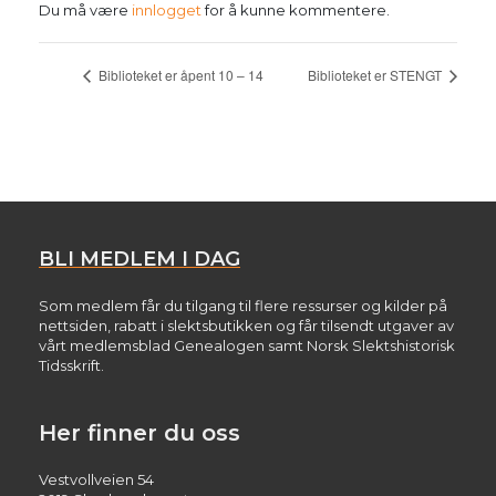
Du må være
innlogget
for å kunne kommentere.
Biblioteket er åpent 10 – 14
Biblioteket er STENGT
BLI MEDLEM I DAG
Som medlem får du tilgang til flere ressurser og kilder på
nettsiden, rabatt i slektsbutikken og får tilsendt utgaver av
vårt medlemsblad Genealogen samt Norsk Slektshistorisk
Tidsskrift.
Her finner du oss
Vestvollveien 54