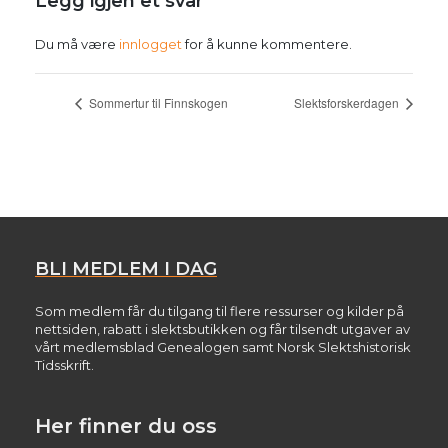
Legg igjen et svar
Du må være
innlogget
for å kunne kommentere.
Sommertur til Finnskogen
Slektsforskerdagen
BLI MEDLEM I DAG
Som medlem får du tilgang til flere ressurser og kilder på
nettsiden, rabatt i slektsbutikken og får tilsendt utgaver av
vårt medlemsblad Genealogen samt Norsk Slektshistorisk
Tidsskrift.
Her finner du oss