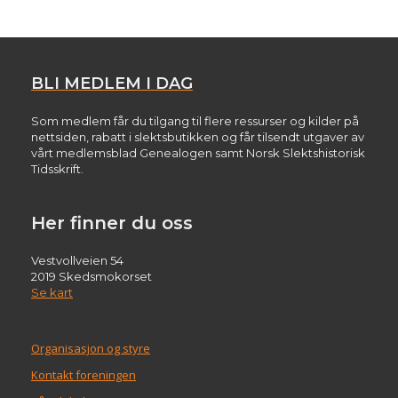
BLI MEDLEM I DAG
Som medlem får du tilgang til flere ressurser og kilder på
nettsiden, rabatt i slektsbutikken og får tilsendt utgaver av
vårt medlemsblad Genealogen samt Norsk Slektshistorisk
Tidsskrift.
Her finner du oss
Vestvollveien 54
2019 Skedsmokorset
Se kart
Organisasjon og styre
Kontakt foreningen