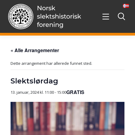
Hopp
videre
til
innholdet
« Alle Arrangementer
Dette arrangement har allerede funnet sted.
Slektslørdag
GRATIS
13. januar, 2024 kl. 11:00
-
15:00