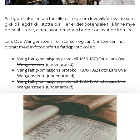
Fattigprotokoller kan fortelle oss mye om levevilkår, hva de som
gikk på legd fikk i støtte o.a. Her er det potensiale til å finne mye
personhistorie, alder, hvor personen bodde og hvor de kom fra.
Lars Ove Wangensteen, Tom Larsen og Jan Christensen, har
bidratt med avfotograferte fattigprotokoller:
Vang fattigkommisjons protokoll 1856-1870 Foto: Lars Ove
Wangensteen
(under arbeid)
Vang fattigkommisjona protokoll 1870-1882 Foto: Lars Ove
Wangensteen
(under arbeid)
Vang fattigkommisjons protokoll 1882-1892 Foto: Lars Ove
Wangensteen
(under arbeid)