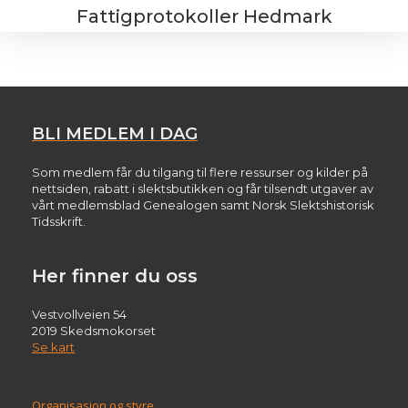
Fattigprotokoller Hedmark
BLI MEDLEM I DAG
Som medlem får du tilgang til flere ressurser og kilder på
nettsiden, rabatt i slektsbutikken og får tilsendt utgaver av
vårt medlemsblad Genealogen samt Norsk Slektshistorisk
Tidsskrift.
Her finner du oss
Vestvollveien 54
2019 Skedsmokorset
Se kart
Organisasjon og styre