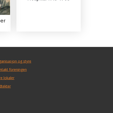
ger
ganisasjon og styre
ntakt foreningen
e lokaler
dtekter