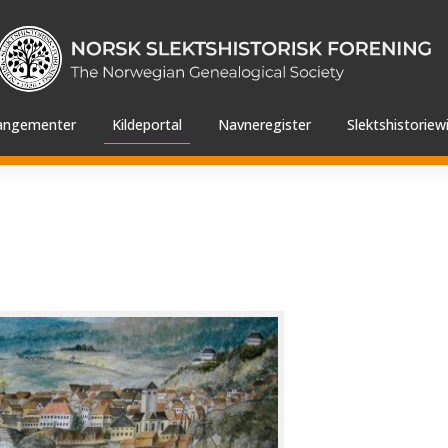
angementer
Kildeportal
Navneregister
Slektshistoriewi