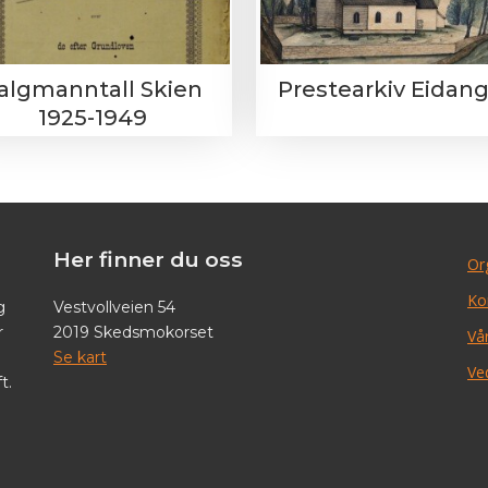
algmanntall Skien
Prestearkiv Eidan
1925-1949
Her finner du oss
Or
Ko
g
Vestvollveien 54
r
2019 Skedsmokorset
Vår
Se kart
Ve
t.