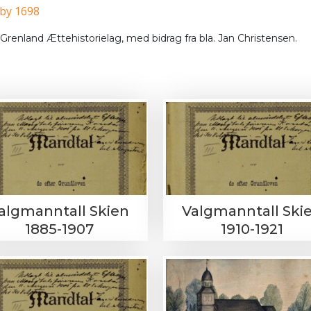
by 1698
 Grenland Ættehistorielag, med bidrag fra bla. Jan Christensen.
algmanntall Skien
Valgmanntall Ski
1885-1907
1910-1921