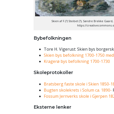
Skien af F.(?) Steibet (?), Søndre Brekke Gaard
https://creativecommons.or
Bybefolkningen
Tore H. Vigerust: Skien bys borgersk
Skien bys befolkning 1700-1750 med
Kragerø bys befolkning 1700-1730
Skoleprotokoller
Bratsberg faste skole i Skien 1850-1
Bugten skolekrets i Solum ca. 1890-
F
Fossum Jernverks skole i Gjerpen 1
Eksterne lenker