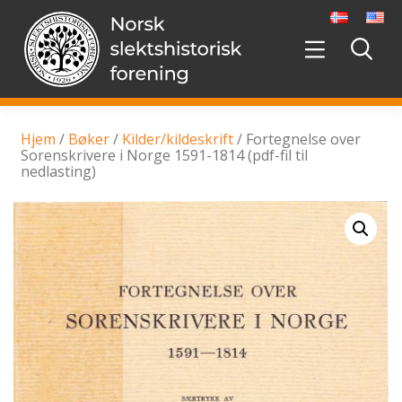
Hopp
videre
til
innholdet
Hjem
/
Bøker
/
Kilder/kildeskrift
/ Fortegnelse over
Sorenskrivere i Norge 1591-1814 (pdf-fil til
nedlasting)