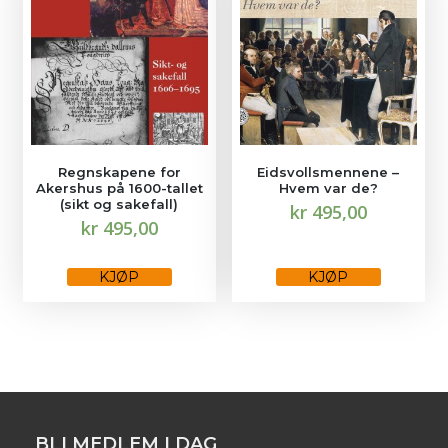
Regnskapene for
Eidsvollsmennene –
Akershus på 1600-tallet
Hvem var de?
(sikt og sakefall)
kr
495,00
kr
495,00
Dette
produktet
KJØP
KJØP
har
flere
varianter.
Alternativene
kan
velges
på
produktsiden
BLI MEDLEM I DAG