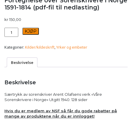
Fortegnelse over Sorenskrivere i Norge
1591-1814 (pdf-fil til nedlasting)
kr
150,00
Fortegnelse
KJØP
over
Sorenskrivere
i
Kategorier:
Kilder/kildeskrift
,
Yrker og embeter
Norge
1591-
1814
Beskrivelse
(pdf-
fil
til
Beskrivelse
nedlasting)
antall
Særtrykk av sorenskriver Arent Olafsens verk «Våre
Sorenskrivere i Norge» Utgitt 1940. 128 sider
Hvis du er medlem av NSF så får du gode rabatter på
mange av produktene når du er innlogget!