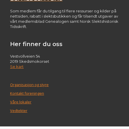
Som medlem får du tilgang til flere ressurser og kilder på
nettsiden, rabatt i slektsbutikken og får tilsendt utgaver av
vårt medlemsblad Genealogen samt Norsk Slektshistorisk
Tidsskrift.
Her finner du oss
Vestvollveien 54
2019 Skedsmokorset
Se kart
Organisasjon og styre
Kontakt foreningen
Våre lokaler
Vedtekter