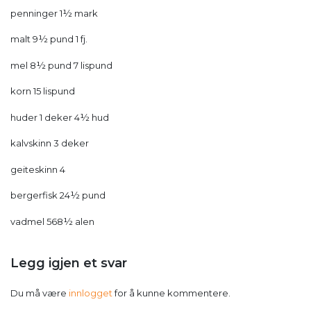
penninger 1½ mark
malt 9½ pund 1 fj.
mel 8½ pund 7 lispund
korn 15 lispund
huder 1 deker 4½ hud
kalvskinn 3 deker
geiteskinn 4
bergerfisk 24½ pund
vadmel 568½ alen
Legg igjen et svar
Du må være
innlogget
for å kunne kommentere.