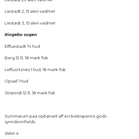
Liestadt 2, 15 alen vadmel
Liestadt 3, 15 alen vadmel
Ringebo sogen
Elffuestadt ½ hud
Berg 12 ß, 18 mark fisk
Leffuortznes 1 hud, 18 mark fisk
Opsall 1 hud
Stranndt 12 ß, 18 mark fisk
Summarum paa opbørsell aff erckiebispenns gods
synndennfields
daler 4