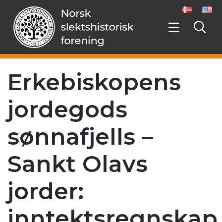
Hopp
videre
til
innholdet
Erkebiskopens
jordegods
sønnafjells –
Sankt Olavs
jorder:
inntektsregnskap