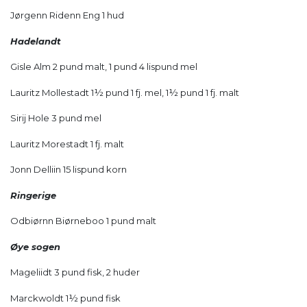
Jørgenn Ridenn Eng 1 hud
Hadelandt
Gisle Alm 2 pund malt, 1 pund 4 lispund mel
Lauritz Mollestadt 1½ pund 1 fj. mel, 1½ pund 1 fj. malt
Sirij Hole 3 pund mel
Lauritz Morestadt 1 fj. malt
Jonn Delliin 15 lispund korn
Ringerige
Odbiørnn Biørneboo 1 pund malt
Øye sogen
Mageliidt 3 pund fisk, 2 huder
Marckwoldt 1½ pund fisk