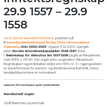
29.9 1557 – 29.9
1558
Jord. Norsk eiendomshistorie
, publisert på
©
kane.benkestokk.teiste forlag (Tore Hermundsson
Vigerust)
, Oslo 2002-2003
. Utgave 11.02 2003. Gjengitt
etter
Norske lensrekneskapsbøker 1548-1567
, bind
1.
Rekneskap for Akershus len 1557-1558
(utgitt av Riksarkivet,
Oslo 1937), s. 137-141. Der utgitt etter originalen i Riksarkivet,
Regnskaper og jordebøker eldre enn 1570, nr. 3.1. I gjengivelsen
er staveformene for person- og stedsnavnene beholdt, mens
landskyldsummene er normalisert.
Opbørsell aff erckiebispens godtz syndennfieldtz
Nandestadt sogen
Oluff Biørttnes 1 pund malt