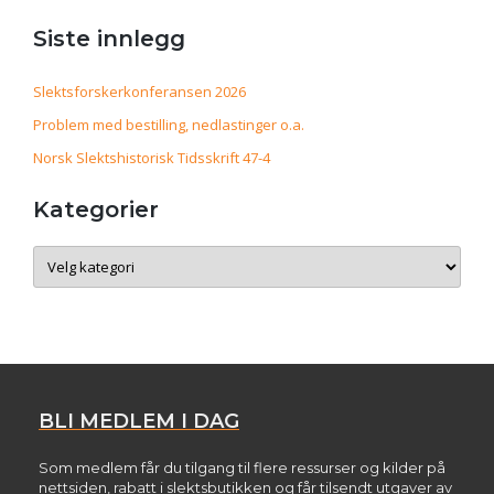
Siste innlegg
Slektsforskerkonferansen 2026
Problem med bestilling, nedlastinger o.a.
Norsk Slektshistorisk Tidsskrift 47-4
Kategorier
Kategorier
BLI MEDLEM I DAG
Som medlem får du tilgang til flere ressurser og kilder på
nettsiden, rabatt i slektsbutikken og får tilsendt utgaver av