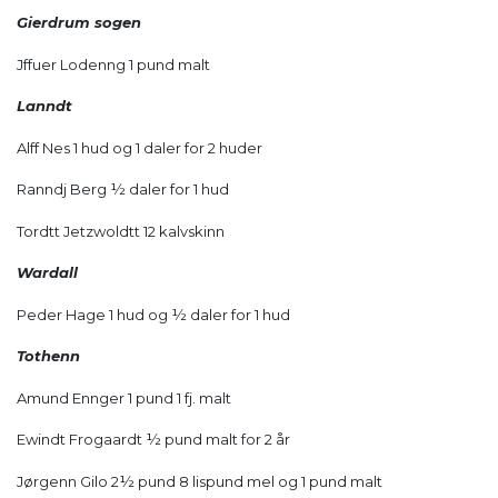
Gierdrum sogen
Jffuer Lodenng 1 pund malt
Lanndt
Alff Nes 1 hud og 1 daler for 2 huder
Ranndj Berg ½ daler for 1 hud
Tordtt Jetzwoldtt 12 kalvskinn
Wardall
Peder Hage 1 hud og ½ daler for 1 hud
Tothenn
Amund Ennger 1 pund 1 fj. malt
Ewindt Frogaardt ½ pund malt for 2 år
Jørgenn Gilo 2½ pund 8 lispund mel og 1 pund malt