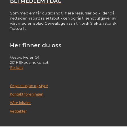
BLI MEDLEM I DAG
Som medlem får du tilgang til flere ressurser og kilder på
nettsiden, rabatt i slektsbutikken og får tilsendt utgaver av
vårt medlemsblad Genealogen samt Norsk Slektshistorisk
Tidsskrift.
Her finner du oss
Vestvollveien 54
2019 Skedsmokorset
Se kart
Organisasjon og styre
Kontakt foreningen
Våre lokaler
Vedtekter