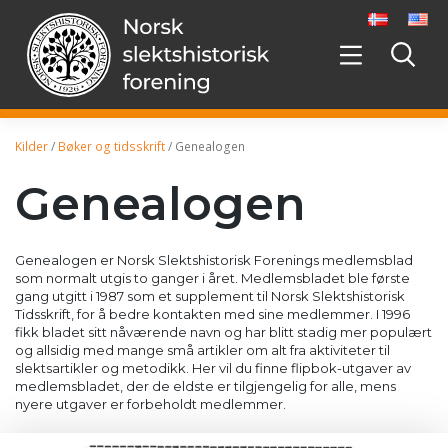
Hopp
videre
til
innholdet
Kilder
/
Bøker og tidsskrift
/
Genealogen
Genealogen
Genealogen er Norsk Slektshistorisk Forenings medlemsblad
som normalt utgis to ganger i året. Medlemsbladet ble første
gang utgitt i 1987 som et supplement til Norsk Slektshistorisk
Tidsskrift, for å bedre kontakten med sine medlemmer. I 1996
fikk bladet sitt nåværende navn og har blitt stadig mer populært
og allsidig med mange små artikler om alt fra aktiviteter til
slektsartikler og metodikk. Her vil du finne flipbok-utgaver av
medlemsbladet, der de eldste er tilgjengelig for alle, mens
nyere utgaver er forbeholdt medlemmer.