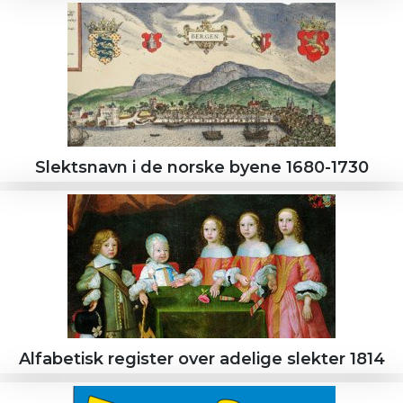
Slektsnavn i de norske byene 1680-1730
Alfabetisk register over adelige slekter 1814