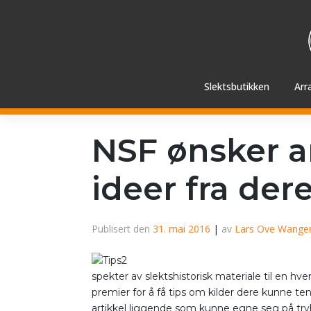
Hopp
videre
til
innholdet
Slektsbutikken
Arr
NSF ønsker a
ideer fra der
Publisert den
31. mai 2016
|
av
Lars Ove Wange
spekter av slektshistorisk materiale til en hve
premier for å få tips om kilder dere kunne ten
artikkel liggende som kunne egne seg på try