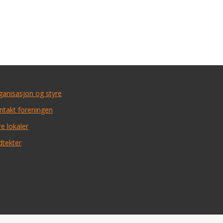
ganisasjon og styre
ntakt foreningen
e lokaler
dtekter