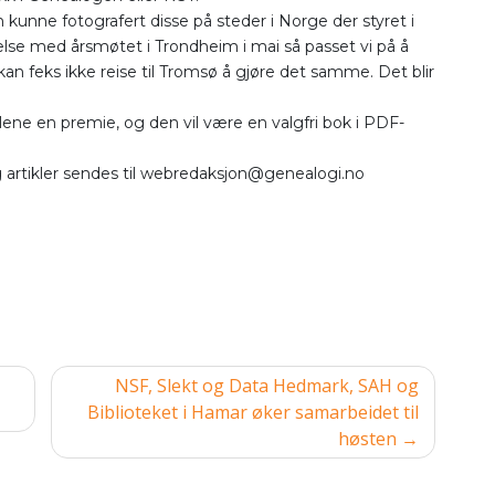
n kunne fotografert disse på steder i Norge der styret i
lse med årsmøtet i Trondheim i mai så passet vi på å
kan feks ikke reise til Tromsø å gjøre det samme. Det blir
iklene en premie, og den vil være en valgfri bok i PDF-
g artikler sendes til webredaksjon@genealogi.no
NSF, Slekt og Data Hedmark, SAH og
Biblioteket i Hamar øker samarbeidet til
høsten