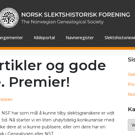
angementer
Kildeportal
Navneregister
Slektshistoriewi
Si
rtikler og gode
Sle
e. Premier!
Pro
Nor
nsteen
Ka
NSF har som mål å kunne tilby slektsgranskere er vidt
r tid. Nå starter vi en liten uhøytidelig konkurranse med
Kat
ke dere at vi kunne publisere, eller om dere har en
kk i Genealogen eller NST.