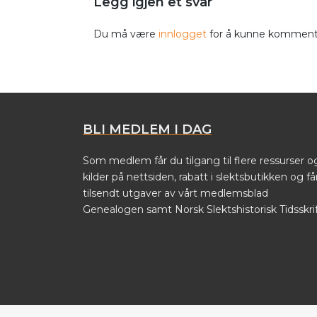
Legg igjen et svar
Du må være
innlogget
for å kunne komment
BLI MEDLEM I DAG
Som medlem får du tilgang til flere ressurser o
kilder på nettsiden, rabatt i slektsbutikken og få
tilsendt utgaver av vårt medlemsblad
Genealogen samt Norsk Slektshistorisk Tidsskrif