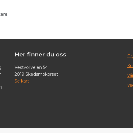
ere.
Her finner du oss
Or
Ko
g
Vestvollveien 54
r
2019 Skedsmokorset
Vår
Se kart
Ve
t.