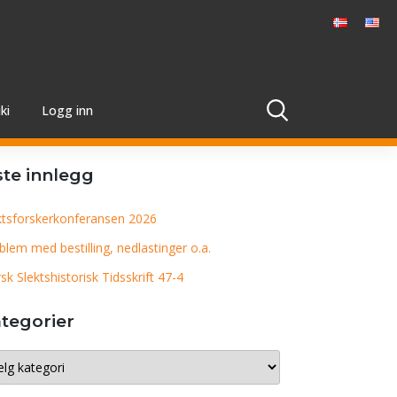
ki
Logg inn
ste innlegg
ktsforskerkonferansen 2026
blem med bestilling, nedlastinger o.a.
sk Slektshistorisk Tidsskrift 47-4
tegorier
egorier