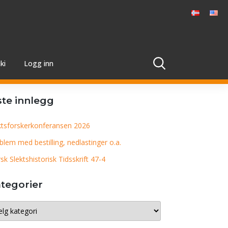
ki
Logg inn
ste innlegg
ktsforskerkonferansen 2026
blem med bestilling, nedlastinger o.a.
sk Slektshistorisk Tidsskrift 47-4
tegorier
egorier