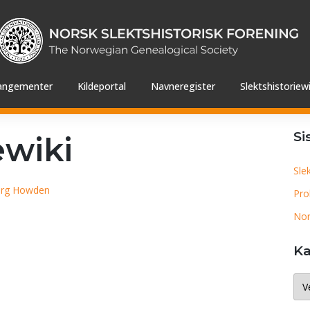
angementer
Kildeportal
Navneregister
Slektshistoriewi
Si
ewiki
Sle
erg Howden
Pro
Nor
Ka
Kat