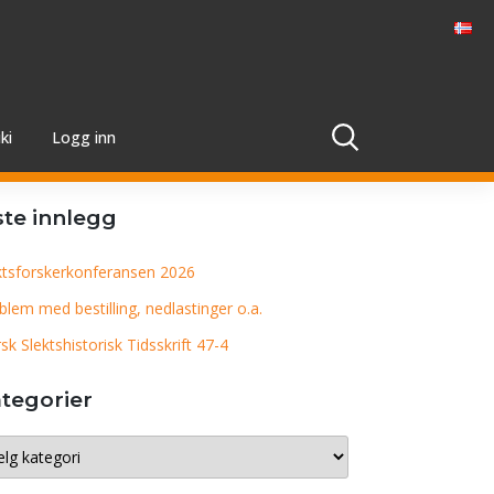
ki
Logg inn
ste innlegg
ktsforskerkonferansen 2026
blem med bestilling, nedlastinger o.a.
sk Slektshistorisk Tidsskrift 47-4
tegorier
egorier