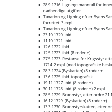
28.9 1716. Ligningsmanntall for inne
nødbendige utgifter.
Taxation og Ligning ofuer Byens Sæ
forrettet. 3 expl.
Taxation og Ligning ofuer Byens Sæd
23.10 1720. ibid.
11.10 1721. ibid.
12.6 1722. ibid.
12.5 1723. ibid. (8 roder +)
27.5 1723. Restanse for Krigsstyr ett
1714. 2 expl. (med topografiske beskr
28.3 1724 [Byskatten] (8 roder +
13.6 1725. ibid. topografisk
19.11 1727. ibid. (8 roder +)
30.11 1728. ibid. (8 roder +) 2 expl.
28.5 1729. Brannstyr, etter ordre 21.1
16.12 1729. [Byskatten] (8 roder +)
13.3 1730. Brannstyrskatten, etter or