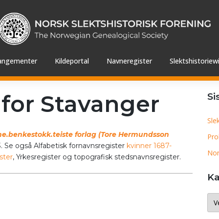
angementer
Kildeportal
Navneregister
Slektshistoriewi
 for Stavanger
Si
Sle
e.benkestokk.teiste forlag (Tore Hermundsson
Pro
 Se også Alfabetisk fornavnsregister
kvinner 1687-
Nor
ster
, Yrkesregister og topografisk stedsnavnsregister.
Ka
Kat