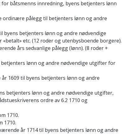
tt for båtsmenns innredning, byens betjenters lønn
e ordinære pålegg til betjenters lønn og andre
 til byens betjenters lønn og andre nødvendige
ser «betalt» etc. (12 roder og utenbysboende borgere).
rende års sedvanlige pålegg (lønn). (8 roder +
 betjenters lønn og andre nødvendige utgifter for
e år 1609 til byens betjenters lønn og andre
ens betjenters lønn og andre nødvendige utgifter,
ådstueskriverens ordre av 6.2 1710 og
som 1710.
m 1710.
værende år 1714 til byens betjenters lønn og andre