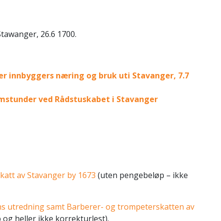
Stawanger, 26.6 1700.
er innbyggers næring og bruk uti Stavanger, 7.7
omstunder ved Rådstuskabet i Stavanger
katt av Stavanger by 1673
(uten pengebeløp – ikke
ns utredning samt Barberer- og trompeterskatten av
og heller ikke korrekturlest).