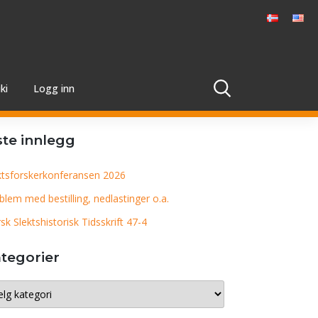
ki
Logg inn
ste innlegg
ktsforskerkonferansen 2026
blem med bestilling, nedlastinger o.a.
sk Slektshistorisk Tidsskrift 47-4
tegorier
egorier