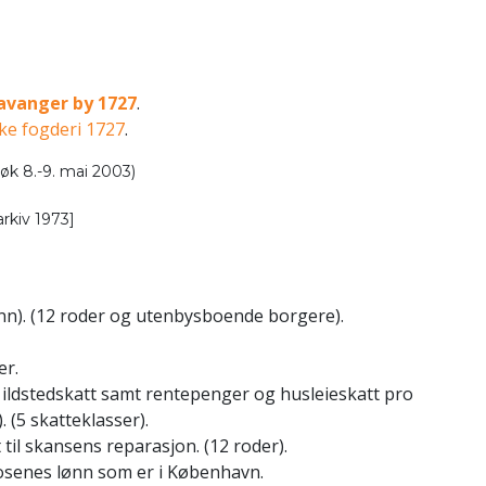
avanger by 1727
.
ke fogderi 1727
.
øk 8.-9. mai 2003)
rkiv 1973]
ønn). (12 roder og utenbysboende borgere).
er.
 ildstedskatt samt rentepenger og husleieskatt pro
 (5 skatteklasser).
 til skansens reparasjon. (12 roder).
trosenes lønn som er i København.