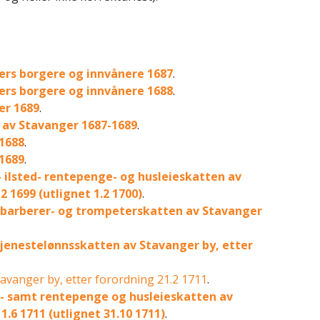
rs borgere og innvånere 1687
.
rs borgere og innvånere 1688
.
er 1689
.
 av Stavanger 1687-1689
.
1688
.
1689
.
 ilsted- rentepenge- og husleieskatten av
2 1699 (utlignet 1.2 1700)
.
 barberer- og trompeterskatten av Stavanger
tjenestelønnsskatten av Stavanger by, etter
avanger by, etter forordning 21.2 1711
.
d- samt rentepenge og husleieskatten av
1.6 1711 (utlignet 31.10 1711)
.