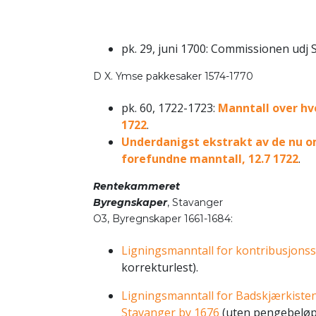
pk. 29, juni 1700: Commissionen udj 
D X. Ymse pakkesaker 1574-1770
pk. 60, 1722-1723:
Manntall over hv
1722
.
Underdanigst ekstrakt av de nu 
forefundne manntall, 12.7 1722
.
Rentekammeret
Byregnskaper
, Stavanger
O3, Byregnskaper 1661-1684:
Ligningsmanntall for kontribusjonss
korrekturlest).
Ligningsmanntall for Badskjærkiste
Stavanger by 1676
(uten pengebeløp 