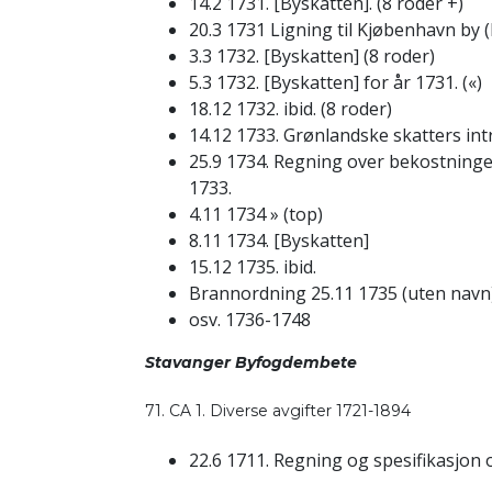
14.2 1731. [Byskatten]. (8 roder +)
20.3 1731 Ligning til Kjøbenhavn by (
3.3 1732. [Byskatten] (8 roder)
5.3 1732. [Byskatten] for år 1731. («)
18.12 1732. ibid. (8 roder)
14.12 1733. Grønlandske skatters intr
25.9 1734. Regning over bekostninge
1733.
4.11 1734 » (top)
8.11 1734. [Byskatten]
15.12 1735. ibid.
Brannordning 25.11 1735 (uten navn)
osv. 1736-1748
Stavanger Byfogdembete
71. CA 1. Diverse avgifter 1721-1894
22.6 1711. Regning og spesifikasjon o