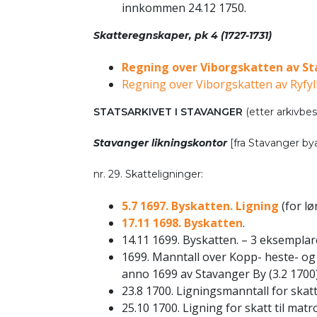
innkommen 24.12 1750.
Skatteregnskaper, pk 4 (1727-1731)
Regning over Viborgskatten av St
Regning over Viborgskatten av Ryfyl
STATSARKIVET I STAVANGER
(etter arkivbes
Stavanger likningskontor
[fra Stavanger bya
nr. 29. Skatteligninger:
5.7 1697. Byskatten. Ligning
(for l
17.11 1698. Byskatten
.
14.11 1699. Byskatten. – 3 eksemplar
1699. Manntall over Kopp- heste- og
anno 1699 av Stavanger By (3.2 1700).
23.8 1700. Ligningsmanntall for skatt
25.10 1700. Ligning for skatt til ma