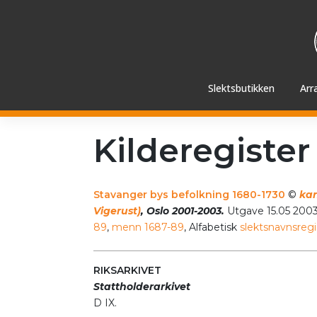
Hopp
videre
til
innholdet
Slektsbutikken
Arr
Kilderegister
Stavanger bys befolkning 1680-1730
©
kan
Vigerust)
, Oslo 2001-2003.
Utgave 15.05 2003.
89
,
menn 1687-89
, Alfabetisk
slektsnavnsregi
RIKSARKIVET
Stattholderarkivet
D IX.