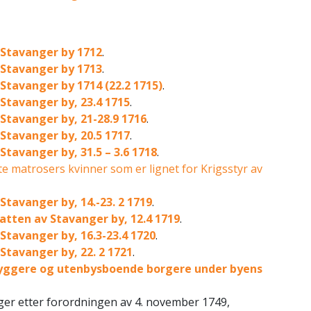
 Stavanger by 1712
.
 Stavanger by 1713
.
Stavanger by 1714 (22.2 1715)
.
 Stavanger by, 23.4 1715
.
Stavanger by, 21-28.9 1716
.
 Stavanger by, 20.5 1717
.
Stavanger by, 31.5 – 3.6 1718
.
te matrosers kvinner som er lignet for Krigsstyr av
Stavanger by, 14.-23. 2 1719
.
tten av Stavanger by, 12.4 1719
.
Stavanger by, 16.3-23.4 1720
.
Stavanger by, 22. 2 1721
.
byggere og utenbysboende borgere under byens
ger etter forordningen av 4. november 1749,