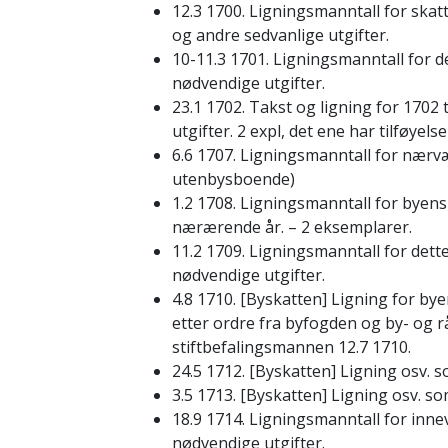
12.3 1700. Ligningsmanntall for ska
og andre sedvanlige utgifter.
10-11.3 1701. Ligningsmanntall for d
nødvendige utgifter.
23.1 1702. Takst og ligning for 1702
utgifter. 2 expl, det ene har tilføyel
6.6 1707. Ligningsmanntall for nærvæ
utenbysboende)
1.2 1708. Ligningsmanntall for byens
nærærende år. – 2 eksemplarer.
11.2 1709. Ligningsmanntall for dett
nødvendige utgifter.
4.8 1710. [Byskatten] Ligning for by
etter ordre fra byfogden og by- og r
stiftbefalingsmannen 12.7 1710.
24.5 1712. [Byskatten] Ligning osv. 
3.5 1713. [Byskatten] Ligning osv. so
18.9 1714. Ligningsmanntall for inne
nødvendige utgifter.