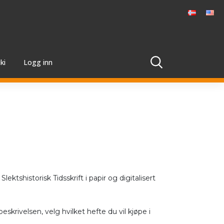
ki
Logg inn
åde:
0
lektshistorisk Tidsskrift i papir og digitalisert
0
beskrivelsen, velg hvilket hefte du vil kjøpe i