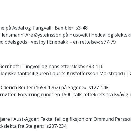
ene på Asdal og Tangvall i Bamble»: s3-48
s lensmann’ Are Øysteinsson på Hustveit i Heddal og slekts
d odelsgods i Vestby i Enebakk – en rettelse»: s77-79
Bernhoft i Tingvoll og hans etterslekt»: s83-116
logiske fantasifiguren Laurits Kristoffersson Marstrand i 
 Diderich Reuter (1698-1762) på Sagene»: s127-148
rnøtter: Forvirring rundt en 1500-talls ættekrets fra Kvåvig 
a Fjære i Aust-Agder: Fakta, feil og fiksjon om Ommund Perss
slekta fra Steigen»: s207-234