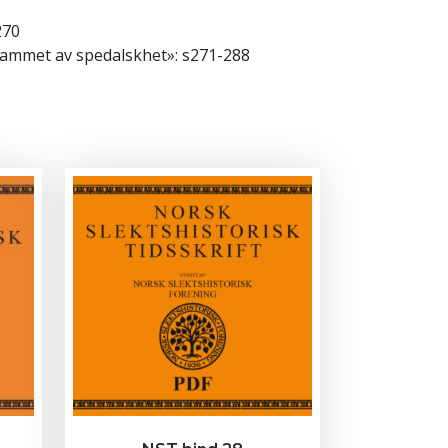
270
 rammet av spedalskhet»: s271-288