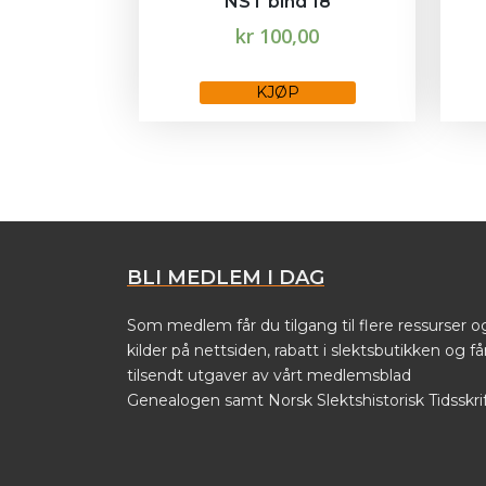
NST bind 18
kr
100,00
Dette
KJØP
produktet
har
flere
varianter.
Alternativene
kan
velges
BLI MEDLEM I DAG
på
produktsiden
Som medlem får du tilgang til flere ressurser o
kilder på nettsiden, rabatt i slektsbutikken og få
tilsendt utgaver av vårt medlemsblad
Genealogen samt Norsk Slektshistorisk Tidsskrif