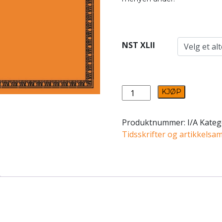
NST XLII
NST
KJØP
bind
42
Produktnummer:
I/A
Kateg
antall
Tidsskrifter og artikkelsa