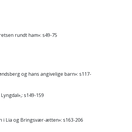
kretsen rundt ham»: s49-75
Tøndsberg og hans angivelige barn»: s117-
i Lyngdal»,: s149-159
on i Lia og Bringsvær-ætten»: s163-206