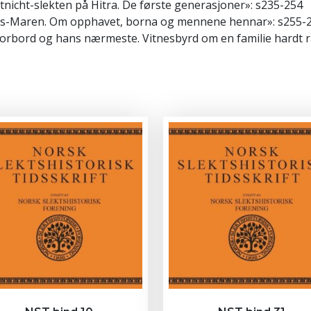
htnicht-slekten på Hitra. De første generasjoner»: s235-254
nds-Maren. Om opphavet, borna og mennene hennar»: s255-
 Forbord og hans nærmeste. Vitnesbyrd om en familie hardt