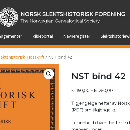
angementer
Kildeportal
Navneregister
Slektshistoriewi
ektshistorisk Tidsskrift
/ NST bind 42
NST bind 42
Prisomr
kr
150,00
–
kr
250,00
kr 150,0
Tilgjengelige hefter av Norsk S
til
(PDF) om tilgjengelig.
kr 250,0
For innhold i hvert hefte se i 
menyen under.