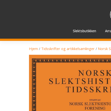
Hopp
videre
til
innholdet
Slektsbutikken
Arr
Hjem
/
Tidsskrifter og artikkelsamlinger
/
Norsk Sl