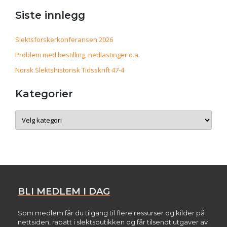
Siste innlegg
Slektsforskerkonferansen 2026
Problem med bestilling, nedlastinger o.a.
Norsk Slektshistorisk Tidsskrift 47-4
Kategorier
Kategorier
BLI MEDLEM I DAG
Som medlem får du tilgang til flere ressurser og kilder på
nettsiden, rabatt i slektsbutikken og får tilsendt utgaver av