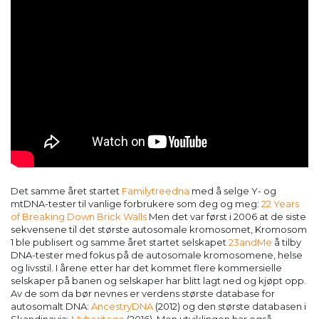
Det samme året startet
Familytreedna
med å selge Y- og
mtDNA-tester til vanlige forbrukere som deg og meg:
22 Years
of Breaking Down Brick Walls
Men det var først i 2006 at de siste
sekvensene til det største autosomale kromosomet, Kromosom
1 ble publisert og samme året startet selskapet
23andMe
å tilby
DNA-tester med fokus på de autosomale kromosomene, helse
og livsstil. I årene etter har det kommet flere kommersielle
selskaper på banen og selskaper har blitt lagt ned og kjøpt opp.
Av de som da bør nevnes er verdens største database for
autosomalt DNA:
AncestryDNA
(2012) og den største databasen i
Skandinavia:
Myheritage
(2016). Men utviklingen har også