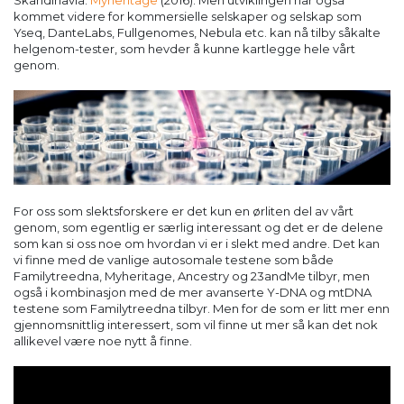
kommet videre for kommersielle selskaper og selskap som
Yseq, DanteLabs, Fullgenomes, Nebula etc. kan nå tilby såkalte
helgenom-tester, som hevder å kunne kartlegge hele vårt
genom.
For oss som slektsforskere er det kun en ørliten del av vårt
genom, som egentlig er særlig interessant og det er de delene
som kan si oss noe om hvordan vi er i slekt med andre. Det kan
vi finne med de vanlige autosomale testene som både
Familytreedna, Myheritage, Ancestry og 23andMe tilbyr, men
også i kombinasjon med de mer avanserte Y-DNA og mtDNA
testene som Familytreedna tilbyr. Men for de som er litt mer enn
gjennomsnittlig interessert, som vil finne ut mer så kan det nok
allikevel være noe nytt å finne.