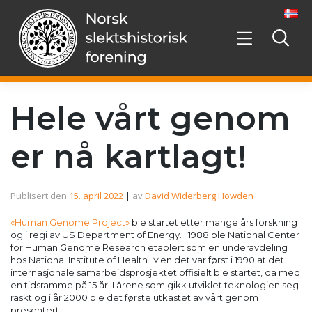
Hopp
videre
til
innholdet
Hele vårt genom
er nå kartlagt!
Publisert den
15. april 2022
|
av
David Widerberg Howden
«Human Genome Project»
ble startet etter mange års forskning
og i regi av US Department of Energy. I 1988 ble National Center
for Human Genome Research etablert som en underavdeling
hos National Institute of Health. Men det var først i 1990 at det
internasjonale samarbeidsprosjektet offisielt ble startet, da med
en tidsramme på 15 år. I årene som gikk utviklet teknologien seg
raskt og i år 2000 ble det første utkastet av vårt genom
presentert.