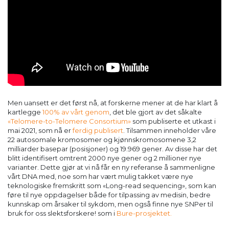
Men uansett er det først nå, at forskerne mener at de har klart å
kartlegge
100% av vårt genom
, det ble gjort av det såkalte
«Telomere-to-Telomere Consortium»
som publiserte et utkast i
mai 2021, som nå er
ferdig publisert
. Tilsammen inneholder våre
22 autosomale kromosomer og kjønnskromosomene 3,2
milliarder basepar (posisjoner) og 19.969 gener. Av disse har det
blitt identifisert omtrent 2000 nye gener og 2 millioner nye
varianter. Dette gjør at vi nå får en ny referanse å sammenligne
vårt DNA med, noe som har vært mulig takket være nye
teknologiske fremskritt som «Long-read sequencing», som kan
føre til nye oppdagelser både for tilpassing av medisin, bedre
kunnskap om årsaker til sykdom, men også finne nye SNPer til
bruk for oss slektsforskere! som i
Bure-prosjektet.