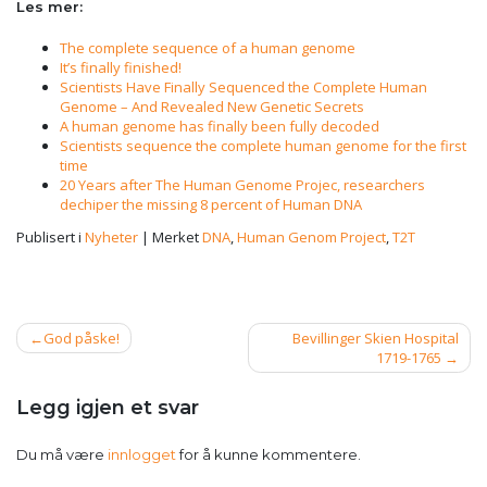
Les mer:
The complete sequence of a human genome
It’s finally finished!
Scientists Have Finally Sequenced the Complete Human
Genome – And Revealed New Genetic Secrets
A human genome has finally been fully decoded
Scientists sequence the complete human genome for the first
time
20 Years after The Human Genome Projec, researchers
dechiper the missing 8 percent of Human DNA
Publisert i
Nyheter
|
Merket
DNA
,
Human Genom Project
,
T2T
Innleggsnavigasjon
God påske!
Bevillinger Skien Hospital
1719-1765
Legg igjen et svar
Du må være
innlogget
for å kunne kommentere.