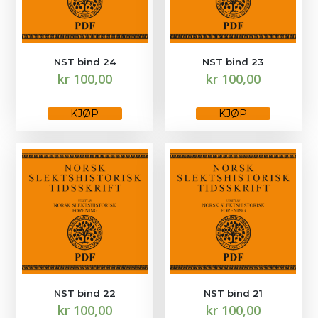
NST bind 24
NST bind 23
kr
100,00
kr
100,00
Dette
Dette
produktet
produktet
KJØP
KJØP
har
har
flere
flere
varianter.
varianter.
Alternativene
Alternativene
kan
kan
velges
velges
på
på
produktsiden
produktsiden
NST bind 22
NST bind 21
kr
100,00
kr
100,00