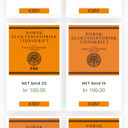
Dette
Dette
produktet
produktet
KJØP
KJØP
har
har
flere
flere
varianter.
varianter.
Alternativene
Alternativene
kan
kan
velges
velges
på
på
produktsiden
produktsiden
NST bind 20
NST bind 19
kr
100,00
kr
100,00
Dette
Dette
produktet
produktet
KJØP
KJØP
har
har
flere
flere
varianter.
varianter.
Alternativene
Alternativene