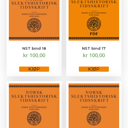
kan
kan
velges
velges
på
på
produktsiden
produktsiden
NST bind 18
NST bind 17
kr
100,00
kr
100,00
Dette
Dette
produktet
produktet
KJØP
KJØP
har
har
flere
flere
varianter.
varianter.
Alternativene
Alternativene
kan
kan
velges
velges
på
på
produktsiden
produktsiden