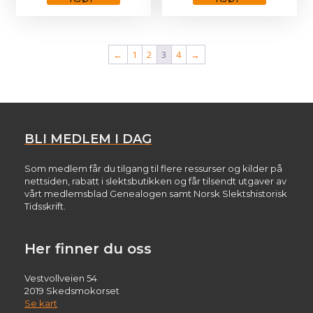
har
har
flere
flere
varianter.
varianter.
Alternativene
Alternativene
←
1
2
3
4
→
kan
kan
velges
velges
på
på
produktsiden
produktsiden
BLI MEDLEM I DAG
Som medlem får du tilgang til flere ressurser og kilder på
nettsiden, rabatt i slektsbutikken og får tilsendt utgaver av
vårt medlemsblad Genealogen samt Norsk Slektshistorisk
Tidsskrift.
Her finner du oss
Vestvollveien 54
2019 Skedsmokorset
Se kart