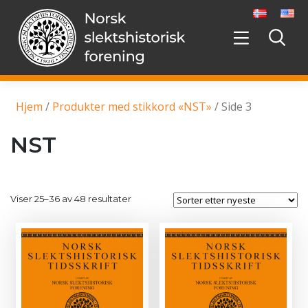
Hopp
videre
til
innholdet
Hjem
/
Produkter med stikkord «NST»
/ Side 3
NST
Sortert
Viser 25–36 av 48 resultater
etter
nyeste