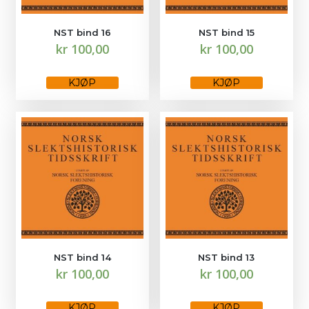
NST bind 16
NST bind 15
kr
100,00
kr
100,00
Dette
Dette
produktet
produktet
KJØP
KJØP
har
har
flere
flere
varianter.
varianter.
Alternativene
Alternativene
kan
kan
velges
velges
på
på
produktsiden
produktsiden
NST bind 14
NST bind 13
kr
100,00
kr
100,00
Dette
Dette
produktet
produktet
KJØP
KJØP